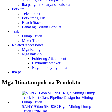
Vibrating Plate Compactor
Iba pang makinarya sa kalsada
Forklift
Telehandler
Forklift ng Fuel
Reach Stacker
Lahat ng Terrain Forklift
Trak
Dump Truck
Mixer Trak
Ralated Accessories
Mga Bahagi
Mga kalakip
Folder ng Attachment
Hydraulic breaker
Naghuhukay ng timba
Iba pa
Mga Itinatampok na Produkto
SANY 95ton SRT95C Rigid Mining Dump
Truck First-Clas ...