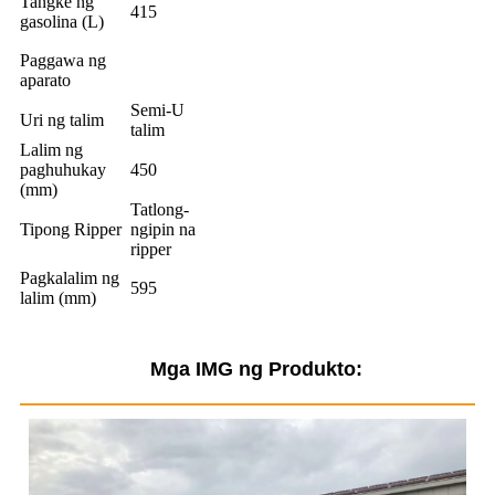
Tangke ng
415
gasolina (L)
Paggawa ng
aparato
Semi-U
Uri ng talim
talim
Lalim ng
paghuhukay
450
(mm)
Tatlong-
Tipong Ripper
ngipin na
ripper
Pagkalalim ng
595
lalim (mm)
Mga IMG ng Produkto: