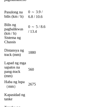
0 ～ 3.9 /
Pasulong na
bilis (km / h)
6.8 / 10.6
Bilis ng
0 ～ 5 / 8.6
pagbalikwas
/ 13.4
(km / h)
Sistema ng
Chassis
Distansya ng
1880
track (mm)
Lapad ng mga
sapatos na
560
pang-track
(mm)
Haba ng lupa
2675
（mm）
Kapasidad ng
tanke