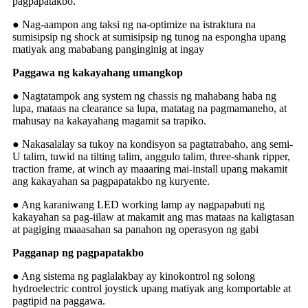
pagpapatakbo.
● Nag-aampon ang taksi ng na-optimize na istraktura na
sumisipsip ng shock at sumisipsip ng tunog na espongha upang
matiyak ang mababang panginginig at ingay
Paggawa ng kakayahang umangkop
● Nagtatampok ang system ng chassis ng mahabang haba ng
lupa, mataas na clearance sa lupa, matatag na pagmamaneho, at
mahusay na kakayahang magamit sa trapiko.
● Nakasalalay sa tukoy na kondisyon sa pagtatrabaho, ang semi-
U talim, tuwid na tilting talim, anggulo talim, three-shank ripper,
traction frame, at winch ay maaaring mai-install upang makamit
ang kakayahan sa pagpapatakbo ng kuryente.
● Ang karaniwang LED working lamp ay nagpapabuti ng
kakayahan sa pag-iilaw at makamit ang mas mataas na kaligtasan
at pagiging maaasahan sa panahon ng operasyon ng gabi
Pagganap ng pagpapatakbo
● Ang sistema ng paglalakbay ay kinokontrol ng solong
hydroelectric control joystick upang matiyak ang komportable at
pagtipid na paggawa.