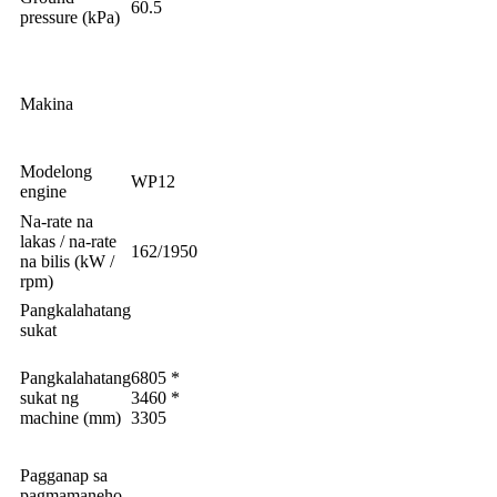
60.5
pressure (kPa)
Makina
Modelong
WP12
engine
Na-rate na
lakas / na-rate
162/1950
na bilis (kW /
rpm)
Pangkalahatang
sukat
Pangkalahatang
6805 *
sukat ng
3460 *
machine (mm)
3305
Pagganap sa
pagmamaneho