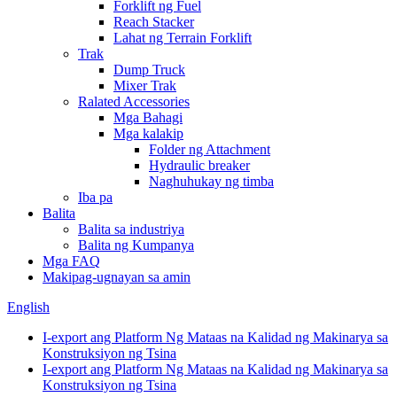
Forklift ng Fuel
Reach Stacker
Lahat ng Terrain Forklift
Trak
Dump Truck
Mixer Trak
Ralated Accessories
Mga Bahagi
Mga kalakip
Folder ng Attachment
Hydraulic breaker
Naghuhukay ng timba
Iba pa
Balita
Balita sa industriya
Balita ng Kumpanya
Mga FAQ
Makipag-ugnayan sa amin
English
I-export ang Platform Ng Mataas na Kalidad ng Makinarya sa
Konstruksiyon ng Tsina
I-export ang Platform Ng Mataas na Kalidad ng Makinarya sa
Konstruksiyon ng Tsina