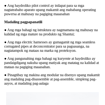
● Ang haydroliko pilot control ay inilapat para sa mga
nagtatrabaho aparato upang makamit ang mababang operating
puwersa at mahusay na pagiging maaasahan
Madaling pagpapanatili
● Ang mga bahagi ng istruktura ay nagmamana ng mahusay na
kalidad ng mga mature na produkto ng Shantui;
● Ang mga electric harnesses ay gumagamit ng mga seamless
corrugated pipes at deconcentrator para sa pagsasanga, na
nagtatampok ng mataas na marka ng proteksyon.
● Ang pangunahing mga bahagi ng kuryente at haydroliko ay
pandaigdigang nakuha upang matiyak ang matatag na kalidad at
mataas na pagiging maaasahan.
● Pinagtibay ng makina ang modular na disenyo upang makamit
ang madaling pag-disassemble at pag-assemble, simpleng pag-
aayos, at madaling pag-aalaga