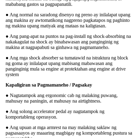
mababang gastos sa pagpapanatili.
● Ang normal na saradong disenyo ng preno ay inilalapat upang
ang makina ay awtomatikong nagpreno pagkatapos ng paghinto
ng makina upang matiyak ang mataas na kaligtasan.
● Ang pang-apat na puntos na pag-install ng shock-absorbing na
nakakagulat na shock ay binabawasan ang panginginig ng
makina at nagpapabuti sa ginhawa ng pagmamaneho.
● Ang mga shock absorber sa tumatawid na istraktura ng block
ng goma ay inilalapat upang mabisang mabawasan ang
panginginig mula sa engine at protektahan ang engine at drive
system
Kapaligiran sa Pagmamaneho / Pagsakay
● Nagtatampok ang ergonomic cab ng malaking puwang,
mahusay na paningin, at mahusay na airtightness.
● Ang solong accelerator pedal ay nagtatampok ng
komportableng operasyon.
● Ang upuan at mga armrest na may malaking saklaw ng
pagsasaayos ay maaaring magbigay ng komportableng pustura sa