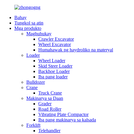
Bahay
Tungkol sa atin
Mga produkto
Maghuhukay
Crawler Excavator
Wheel Excavator
Humahawak ng haydroliko na materyal
Loader
Wheel Loader
Skid Steer Loader
Backhoe Loader
Iba pang loader
Bulldozer
Crane
Truck Crane
Makinarya sa Daan
Grader
Road Roller
Vibrating Plate Compactor
Iba pang makinarya sa kalsada
Forklift
Telehandler