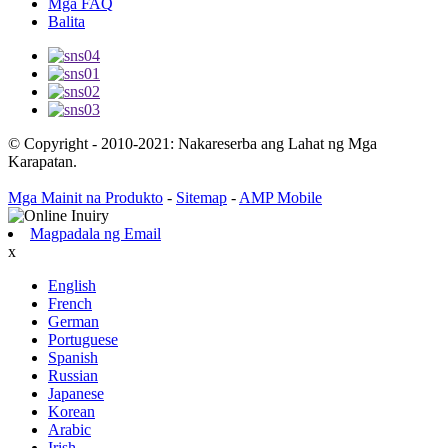
Mga FAQ
Balita
© Copyright - 2010-2021: Nakareserba ang Lahat ng Mga
Karapatan.
Mga Mainit na Produkto
-
Sitemap
-
AMP Mobile
Magpadala ng Email
x
English
French
German
Portuguese
Spanish
Russian
Japanese
Korean
Arabic
Irish