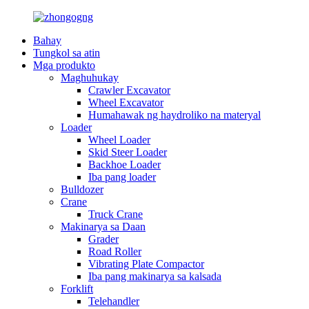
Bahay
Tungkol sa atin
Mga produkto
Maghuhukay
Crawler Excavator
Wheel Excavator
Humahawak ng haydroliko na materyal
Loader
Wheel Loader
Skid Steer Loader
Backhoe Loader
Iba pang loader
Bulldozer
Crane
Truck Crane
Makinarya sa Daan
Grader
Road Roller
Vibrating Plate Compactor
Iba pang makinarya sa kalsada
Forklift
Telehandler