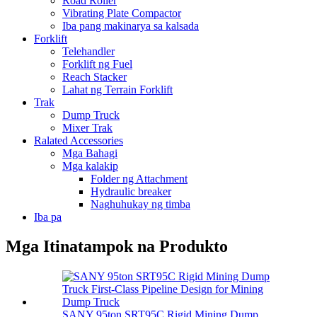
Road Roller
Vibrating Plate Compactor
Iba pang makinarya sa kalsada
Forklift
Telehandler
Forklift ng Fuel
Reach Stacker
Lahat ng Terrain Forklift
Trak
Dump Truck
Mixer Trak
Ralated Accessories
Mga Bahagi
Mga kalakip
Folder ng Attachment
Hydraulic breaker
Naghuhukay ng timba
Iba pa
Mga Itinatampok na Produkto
SANY 95ton SRT95C Rigid Mining Dump