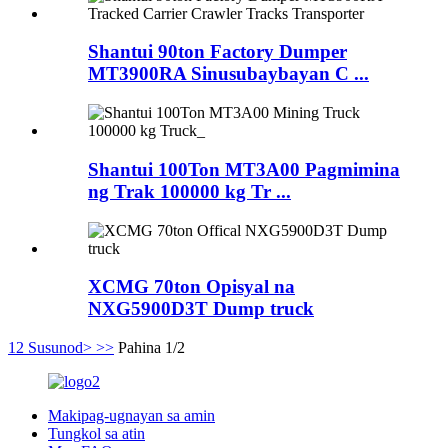
Shantui 90ton Factory Dumper
MT3900RA Sinusubaybayan C ...
Shantui 100Ton MT3A00 Pagmimina
ng Trak 100000 kg Tr ...
XCMG 70ton Opisyal na
NXG5900D3T Dump truck
1
2
Susunod>
>>
Pahina 1/2
Makipag-ugnayan sa amin
Tungkol sa atin