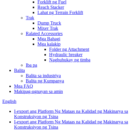
Forklift ng Fuel
Reach Stacker
Lahat ng Terrain Forklift
Trak
Dump Truck
Mixer Trak
Ralated Accessories
Mga Bahagi
Mga kalakip
Folder ng Attachment
Hydraulic breaker
Naghuhukay ng timba
Iba pa
Balita
Balita sa industriya
Balita ng Kumpanya
Mga FAQ
Makipag-ugnayan sa amin
English
I-export ang Platform Ng Mataas na Kalidad ng Makinarya sa
Konstruksiyon ng Tsina
I-export ang Platform Ng Mataas na Kalidad ng Makinarya sa
Konstruksiyon ng Tsina